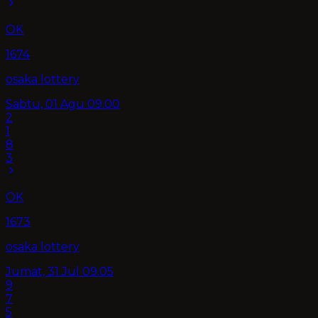
OK
1674
osaka lottery
Sabtu, 01 Agu
09.00
2
1
8
3
OK
1673
osaka lottery
Jumat, 31 Jul
09.05
9
7
5