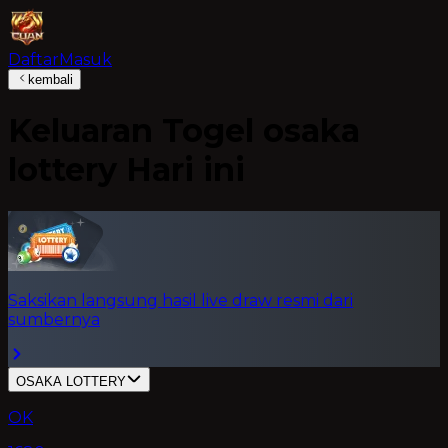
Daftar
Masuk
kembali
Keluaran Togel
osaka
lottery
Hari ini
Saksikan langsung hasil live draw resmi dari
sumbernya
OSAKA LOTTERY
OK