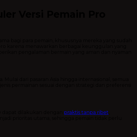
ler Versi Pemain Pro
tama bagi para pemain, khususnya mereka yang sudah
ain pro karena menawarkan berbagai keunggulan yang
u memberikan pengalaman bermain yang aman dan nyaman
. Mulai dari pasaran Asia hingga internasional, semua
jenis permainan sesuai dengan strategi dan preferensi
aw dapat dilakukan dengan
praktis tanpa ribet
,
 prioritas utama, sehingga pemain tidak perlu