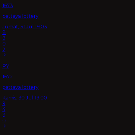
1673
pattaya lottery
Jumat, 31 Jul
19.03
8
9
0
2
PY
1672
pattaya lottery
Kamis, 30 Jul
19.00
9
4
3
0