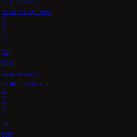
pattaya lottery
Selasa, 04 Agu
19.09
6
2
7
8
PY
1676
pattaya lottery
Senin, 03 Agu
19.04
4
5
8
2
PY
1675