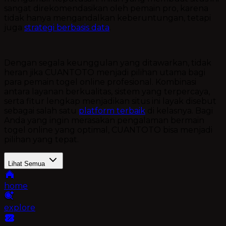
sangat direkomendasikan oleh pemain pro, karena
tidak hanya mengandalkan keberuntungan, tetapi
juga
strategi berbasis data
.
Dengan segala keunggulan yang ditawarkan, tidak
heran jika CUANTOTO menjadi pilihan utama bagi
para pemain togel online profesional. Kombinasi
antara layanan berkualitas, sistem yang terpercaya,
serta fitur lengkap menjadikan situs ini layak disebut
sebagai salah satu
platform terbaik
di kelasnya. Bagi
Anda yang ingin merasakan pengalaman bermain
togel online yang optimal, CUANTOTO bisa menjadi
pilihan yang tepat.
Lihat Semua
home
explore