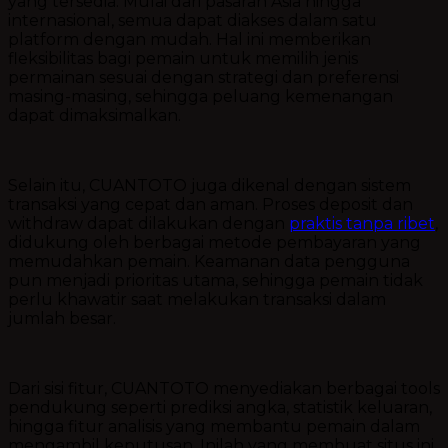
yang tersedia. Mulai dari pasaran Asia hingga
internasional, semua dapat diakses dalam satu
platform dengan mudah. Hal ini memberikan
fleksibilitas bagi pemain untuk memilih jenis
permainan sesuai dengan strategi dan preferensi
masing-masing, sehingga peluang kemenangan
dapat dimaksimalkan.
Selain itu, CUANTOTO juga dikenal dengan sistem
transaksi yang cepat dan aman. Proses deposit dan
withdraw dapat dilakukan dengan
praktis tanpa ribet
,
didukung oleh berbagai metode pembayaran yang
memudahkan pemain. Keamanan data pengguna
pun menjadi prioritas utama, sehingga pemain tidak
perlu khawatir saat melakukan transaksi dalam
jumlah besar.
Dari sisi fitur, CUANTOTO menyediakan berbagai tools
pendukung seperti prediksi angka, statistik keluaran,
hingga fitur analisis yang membantu pemain dalam
mengambil keputusan. Inilah yang membuat situs ini