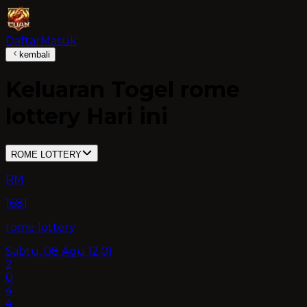
Daftar
Masuk
kembali
Keluaran Togel
rome
lottery
Hari ini
ROME LOTTERY
RM
1681
rome lottery
Sabtu, 08 Agu
12.01
2
0
4
4