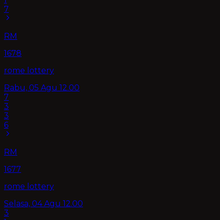
7
RM
1678
rome lottery
Rabu, 05 Agu
12.00
7
3
3
6
RM
1677
rome lottery
Selasa, 04 Agu
12.00
3