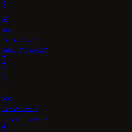
8
SF
1674
santafe lottery
Sabtu, 01 Agu
06.01
4
9
5
0
SF
1673
santafe lottery
Jumat, 31 Jul
06.02
3
2