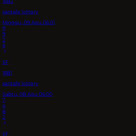
1682
santafe lottery
Minggu, 09 Agu
06.01
9
9
2
6
SF
1681
santafe lottery
Sabtu, 08 Agu
06.00
7
4
8
2
SF