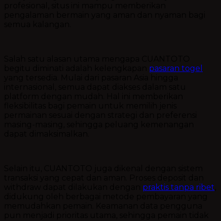
profesional, situs ini mampu memberikan
pengalaman bermain yang aman dan nyaman bagi
semua kalangan.
Salah satu alasan utama mengapa CUANTOTO
begitu diminati adalah kelengkapan
pasaran togel
yang tersedia. Mulai dari pasaran Asia hingga
internasional, semua dapat diakses dalam satu
platform dengan mudah. Hal ini memberikan
fleksibilitas bagi pemain untuk memilih jenis
permainan sesuai dengan strategi dan preferensi
masing-masing, sehingga peluang kemenangan
dapat dimaksimalkan.
Selain itu, CUANTOTO juga dikenal dengan sistem
transaksi yang cepat dan aman. Proses deposit dan
withdraw dapat dilakukan dengan
praktis tanpa ribet
,
didukung oleh berbagai metode pembayaran yang
memudahkan pemain. Keamanan data pengguna
pun menjadi prioritas utama, sehingga pemain tidak