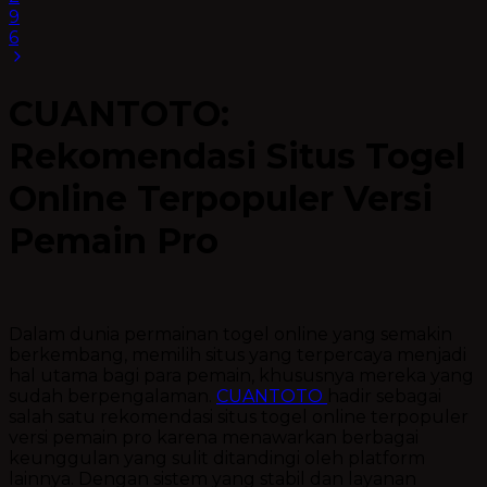
9
6
CUANTOTO:
Rekomendasi Situs Togel
Online Terpopuler Versi
Pemain Pro
Dalam dunia permainan togel online yang semakin
berkembang, memilih situs yang terpercaya menjadi
hal utama bagi para pemain, khususnya mereka yang
sudah berpengalaman.
CUANTOTO
hadir sebagai
salah satu rekomendasi situs togel online terpopuler
versi pemain pro karena menawarkan berbagai
keunggulan yang sulit ditandingi oleh platform
lainnya. Dengan sistem yang stabil dan layanan