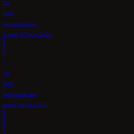
TD
1440
tennessee day
Jumat, 07 Agu
24.24
7
3
3
1
TD
1439
tennessee day
Kamis, 06 Agu
24.31
6
5
4
2