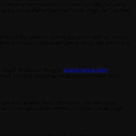
ain pro karena menawarkan berbagai keunggulan yang
u memberikan pengalaman bermain yang aman dan nyaman
. Mulai dari pasaran Asia hingga internasional, semua
jenis permainan sesuai dengan strategi dan preferensi
aw dapat dilakukan dengan
praktis tanpa ribet
,
 prioritas utama, sehingga pemain tidak perlu
hingga fitur analisis yang membantu pemain dalam
k hanya mengandalkan keberuntungan, tetapi juga
n togel online profesional. Kombinasi antara layanan