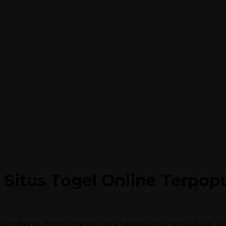
tus Togel Online Terpopu
kembang, memilih situs yang terpercaya menjadi hal u