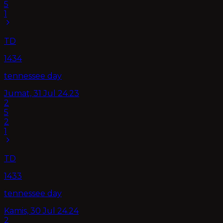
5
1
TD
1434
tennessee day
Jumat, 31 Jul
24.23
2
5
2
1
TD
1433
tennessee day
Kamis, 30 Jul
24.24
2