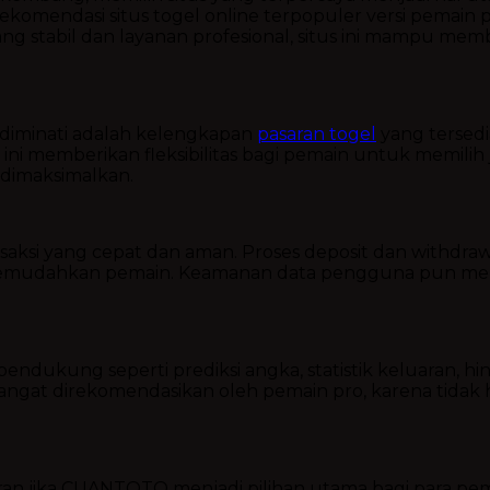
u rekomendasi situs togel online terpopuler versi pem
m yang stabil dan layanan profesional, situs ini mamp
diminati adalah kelengkapan
pasaran togel
yang tersedia
ni memberikan fleksibilitas bagi pemain untuk memilih 
dimaksimalkan.
nsaksi yang cepat dan aman. Proses deposit dan withdr
udahkan pemain. Keamanan data pengguna pun menjadi
.
pendukung seperti prediksi angka, statistik keluaran, 
sangat direkomendasikan oleh pemain pro, karena tida
n jika CUANTOTO menjadi pilihan utama bagi para pemai