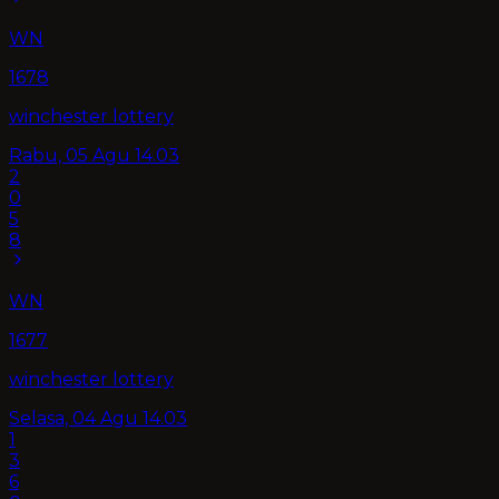
WN
1678
winchester lottery
Rabu, 05 Agu
14.03
2
0
5
8
WN
1677
winchester lottery
Selasa, 04 Agu
14.03
1
3
6