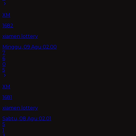
XM
1682
xiamen lottery
Minggu, 09 Agu
02.00
7
6
0
5
XM
1681
xiamen lottery
Sabtu, 08 Agu
02.01
5
1
3