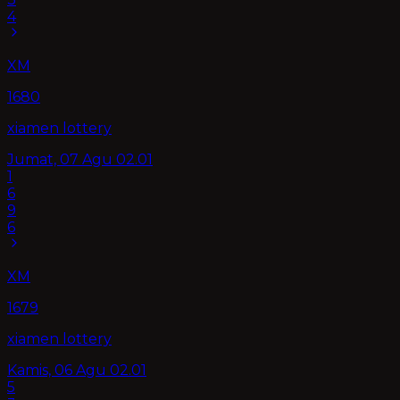
4
XM
1680
xiamen lottery
Jumat, 07 Agu
02.01
1
6
9
6
XM
1679
xiamen lottery
Kamis, 06 Agu
02.01
5