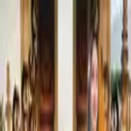
Daftar
Masuk
casino
Cari Permainan
super sic bo
koi gate
spire+
limbo+
mines+
crash game
for you
slot
live casino
4
arcade
fishing
2603
635
104
21
Provider :
Pragmatic Play
Filter :
TERKENAL
Color Game Bonanza
Pragmatic Play
Big Small Baccarat
Pragmatic Play