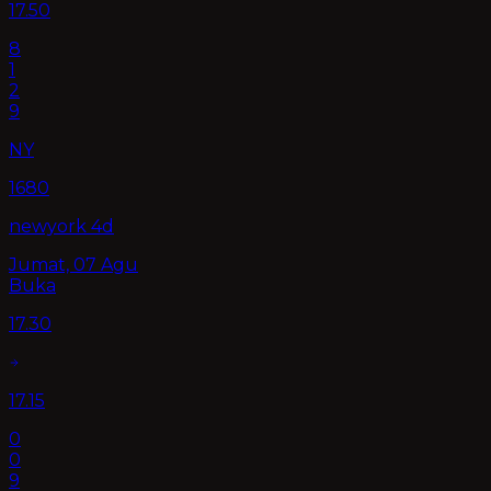
17.50
8
1
2
9
NY
1680
newyork 4d
Jumat, 07 Agu
Buka
17.30
17.15
0
0
9