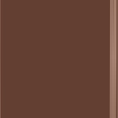
chiangmai lottery
Kamis, 06 Agu
Buka
13.00
12.50
3
7
5
4
RM
1679
rome lottery
Kamis, 06 Agu
Buka