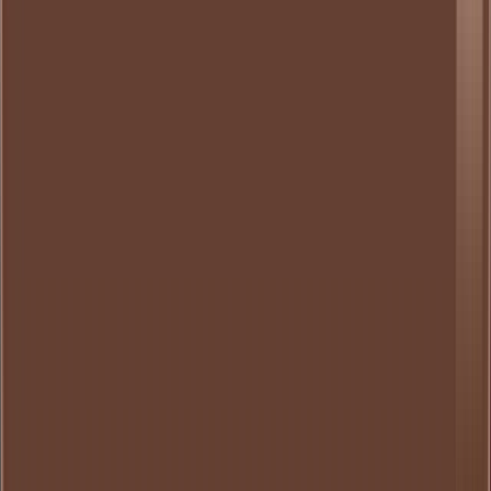
12.00
11.50
3
0
1
7
CM
1679
magnum cambodia
Kamis, 06 Agu
Buka
12.00
11.00