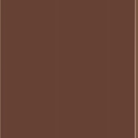
paris lottery
Kamis, 06 Agu
Buka
17.00
16.50
4
0
6
1
TP
1679
totomacau 16:00 wib
Kamis, 06 Agu
Buka