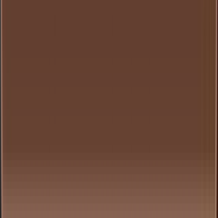
SZ
1679
shenzhen lottery
Kamis, 06 Agu
Buka
11.00
10.50
6
8
4
7
NE
1679
north carolina evening