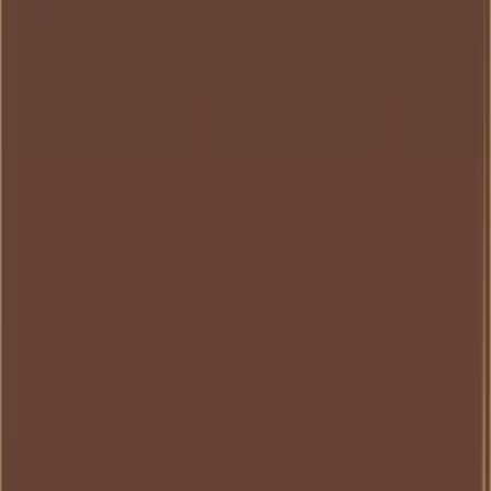
17.50
7
1
6
6
AP
1679
ankarapools
Kamis, 06 Agu
Buka
18.00
17.50
7
4