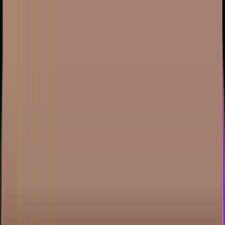
Whatsapp
Telegram
BUKTI WD
CASHBACK LIVEGAME
LOMBA
HARIAN 3D-3LINE
FREE SPIN 17✘