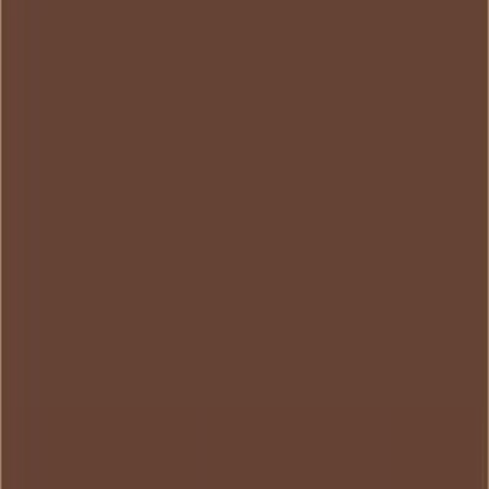
Buka
19.00
18.50
5
4
8
9
MS
1646
morocco quatro 18:00 wib
Kamis, 06 Agu
Buka
18.00