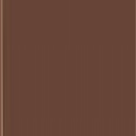
22.00
3
0
6
4
TM
1438
texas morning
Kamis, 06 Agu
Buka
22.00
21.45
6