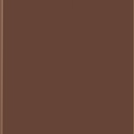
20.50
4
4
7
3
PC
1416
pcso
Kamis, 06 Agu
Buka
20.10
19.35
3
7