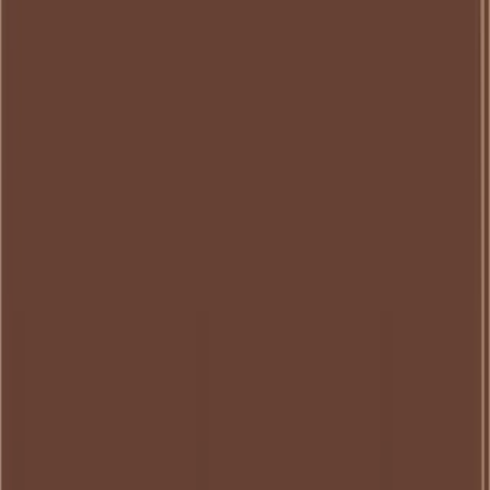
15.50
9
3
4
3
SS
1067
shanghai pools sore
Kamis, 06 Agu
Buka
15.15
15.00
2
7
0