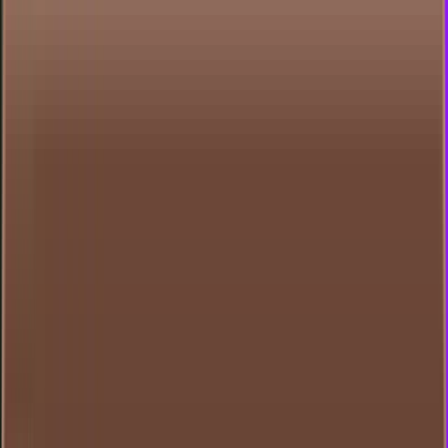
Daftar
SPESIAL PRAGMATIC
CASHBACK
Login
SPESIAL - SUPER RICH
LUCKYSPIN!!
Daftar
RODA BONUS MINGGUAN
BONUS
KHUSUS APK
BONUS DEPOSIT
HARIAN – TO 1X!
CASHBACK LIVEGAME
LOMBA
HARIAN 3D-3LINE
FREE SPIN 17✘
SPESIAL PRAGMATIC
CASHBACK
SPESIAL - SUPER RICH
LUCKYSPIN!!
RODA BONUS MINGGUAN
BONUS
KHUSUS APK
BONUS DEPOSIT
HARIAN – TO 1X!