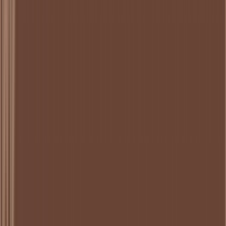
Arcade
Poker
Tembak Ikan
Sabung Ayam
Togel
Lainnya
Lihat ColokNet
Event Lomba
Akses WAP