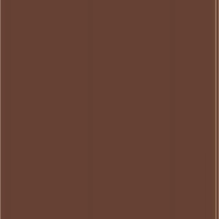
8
LV
1679
liverpool lottery
Kamis, 06 Agu
Buka
15.00
14.45
4
1
1
5
WN
1679