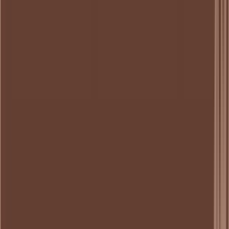
TU
1679
totomacau 13:00 wib
Kamis, 06 Agu
Buka
13.15
13.00
9
8
9
4
CG
1679